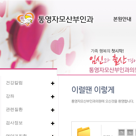
건강칼럼
강좌
관련질환
검사정보