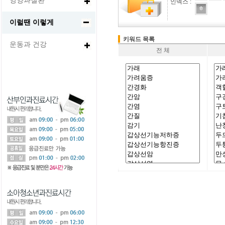
영양과질환
인덱스 :
이럴땐 이렇게
키워드 목록
운동과 건강
전 체